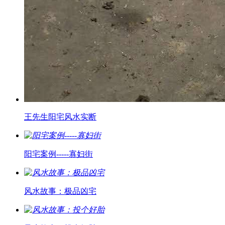
王先生阳宅风水实断
阳宅案例-----寡妇街
风水故事：极品凶宅