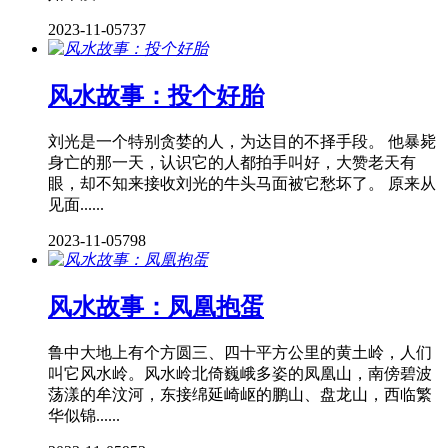
2023-11-05
737
风水故事：投个好胎
刘光是一个特别贪婪的人，为达目的不择手段。 他暴毙
身亡的那一天，认识它的人都拍手叫好，大赞老天有
眼，却不知来接收刘光的牛头马面被它愁坏了。 原来从
见面......
2023-11-05
798
风水故事：凤凰抱蛋
鲁中大地上有个方圆三、四十平方公里的黄土岭，人们
叫它风水岭。风水岭北倚巍峨多姿的凤凰山，南傍碧波
荡漾的牟汶河，东接绵延崎岖的鹏山、盘龙山，西临繁
华似锦......